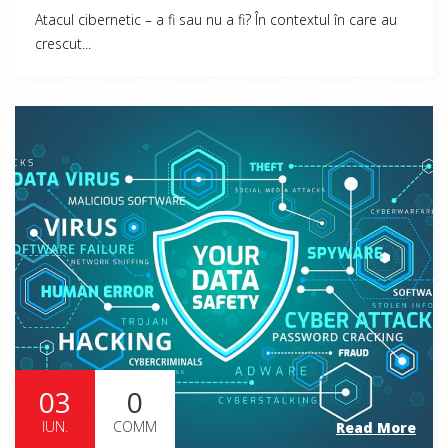
Atacul cibernetic – a fi sau nu a fi? În contextul în care au
crescut...
03
0
IUN.
COMM
Read More