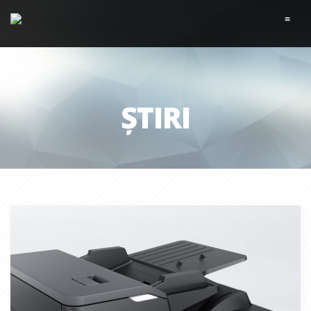
≡
ȘTIRI