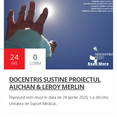
24
0
APR.
COMM
Read More
DOCENTRIS SUSȚINE PROIECTUL
AUCHAN & LEROY MERLIN
Împreună vom reuși! In data de 24 aprilie 2020, s-a deschis
Unitatea de Suport Medical...