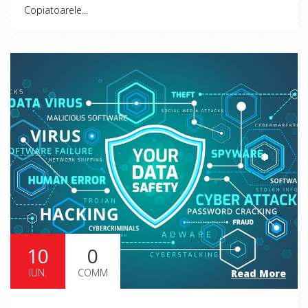
Copiatoarele...
10
0
IUN.
COMM
Read More