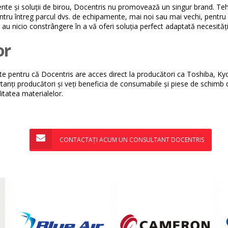
e și soluții de birou, Docentris nu promovează un singur brand. Tehn
u întreg parcul dvs. de echipamente, mai noi sau mai vechi, pentru m
au nicio constrângere în a vă oferi soluția perfect adaptată necesitățil
or
 pentru că Docentris are acces direct la producători ca Toshiba, Ky
anți producători și veți beneficia de consumabile și piese de schimb di
litatea materialelor.
CONTACTAȚI ACUM UN CONSULTANT DOCENTRIS