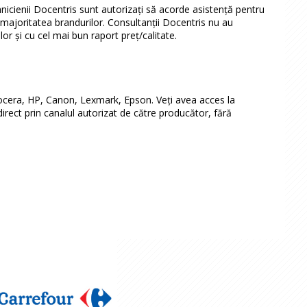
icienii Docentris sunt autorizați să acorde asistență pentru
ajoritatea brandurilor. Consultanții Docentris nu au
or și cu cel mai bun raport preț/calitate.
ocera, HP, Canon, Lexmark, Epson. Veți avea acces la
rect prin canalul autorizat de către producător, fără