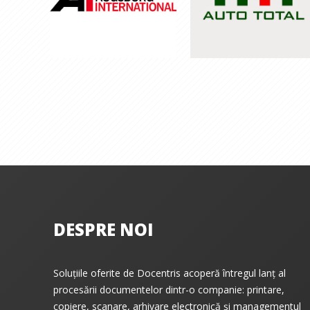
DESPRE NOI
Soluțiile oferite de Docentris acoperă întregul lanț al
procesării documentelor dintr-o companie: printare,
copiere, scanare, arhivare electronică și managementul