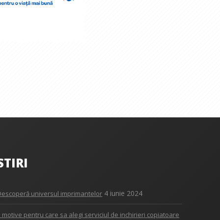
STIRI
4 iunie 2024
Descoperă universul imprimantelor
5 motive pentru care sa alegi serviciul de inchirieri copiatoare