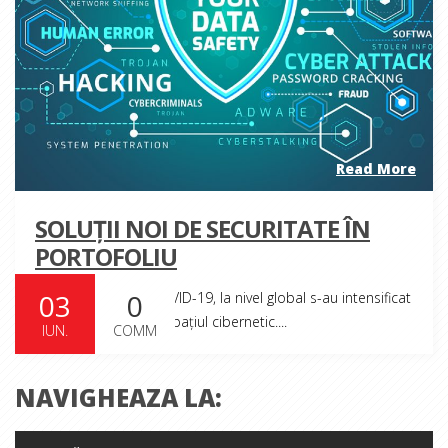
Read More
SOLUȚII NOI DE SECURITATE ÎN
PORTOFOLIU
03
0
În contextul crizei COVID-19, la nivel global s-au intensificat
activitățile ostile din spațiul cibernetic....
IUN.
COMM
NAVIGHEAZA LA: