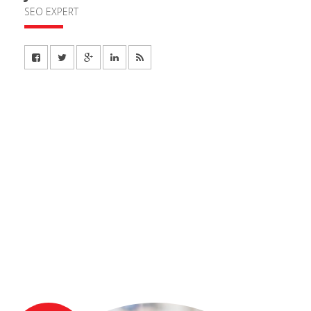
SEO EXPERT
AMAZING
NEWS!
Enter a cool description here