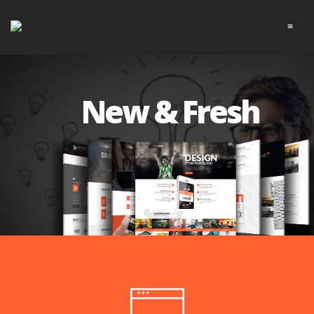
≡
New & Fresh