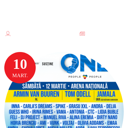
ALEGI SERVICIUL DE
INCHIRIERI COPIATOARE
TEODORESCU FLORENTINA //
FĂRĂ
CATEGORIE
10
MART.