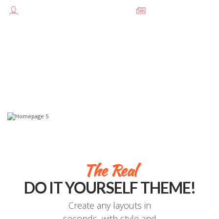
TEODORESCU FLORENTINA //
FĂRĂ
CATEGORIE
The Real
DO IT YOURSELF THEME!
Create any layouts in
seconds, with style and