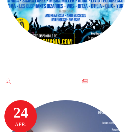
DOCENTRIS ALATURI DE
UCRAINA
TEODORESCU FLORENTINA //
FĂRĂ
CATEGORIE
24
APR.