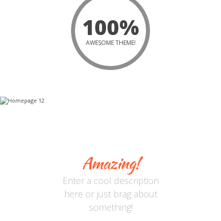
100%
AWESOME THEME!
Let Me Show You Something
Amazing!
Enter a cool description
here or just brag about
something!