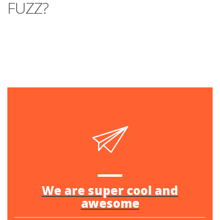
FUZZ?
We are super cool and
awesome