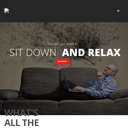
≡
You will just need to
AND RELAX
SIT DOWN
EXPLORE ME!
WHAT'S
ALL THE