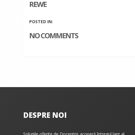
REWE
POSTED IN:
NO COMMENTS
DESPRE NOI
Soluțiile oferite de Docentris acoperă întregul lanț al