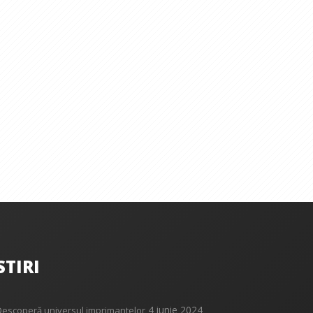
STIRI
4 iunie 2024
Descoperă universul imprimantelor