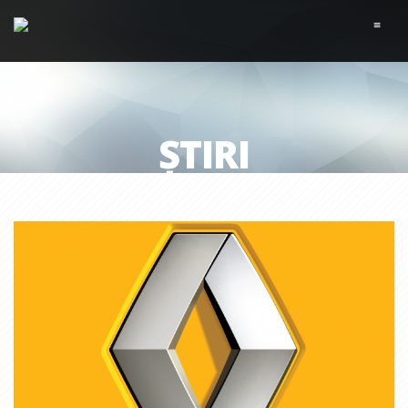
≡
ȘTIRI