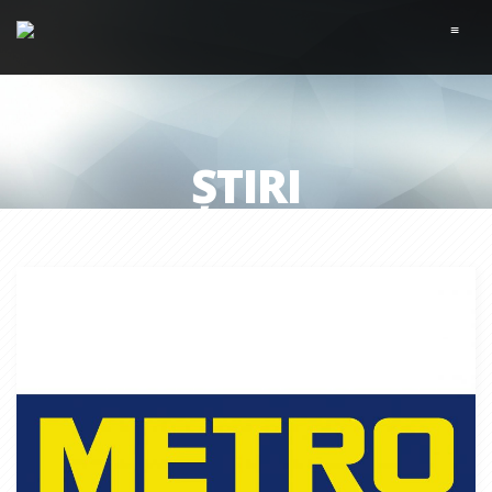
≡
ȘTIRI