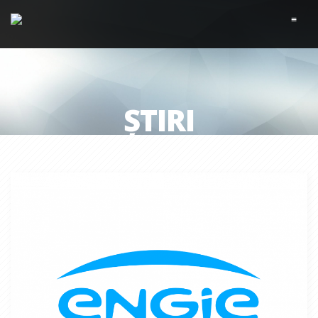
≡
ȘTIRI