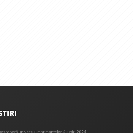
STIRI
4 iunie 2024
Descoperă universul imprimantelor