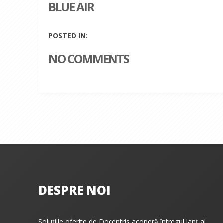
BLUE AIR
POSTED IN:
NO COMMENTS
DESPRE NOI
Soluțiile oferite de Docentris acoperă întregul lanț al