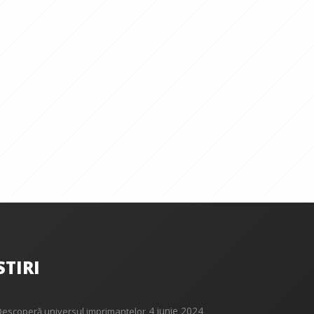
STIRI
4 iunie 2024
Descoperă universul imprimantelor