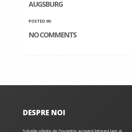
AUGSBURG
POSTED IN:
NO COMMENTS
DESPRE NOI
Soluțiile oferite de Docentris acoperă întregul lanț al