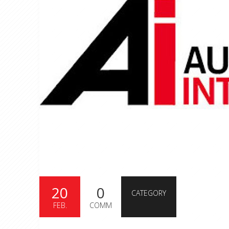
20
0
CATEGORY
FEB.
COMM