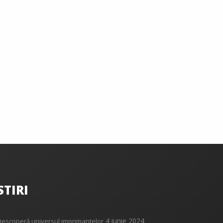
STIRI
4 iunie 2024
Descoperă universul imprimantelor