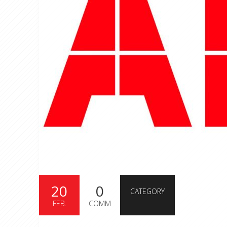
20
0
CATEGORY
FEB.
COMM