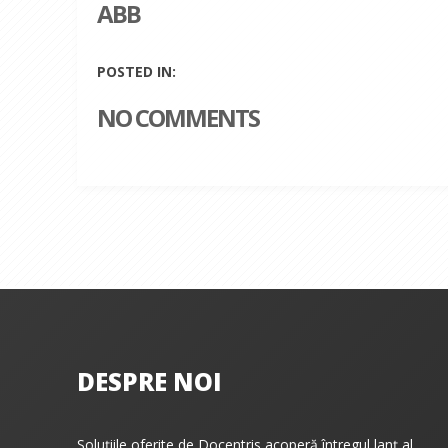
ABB
POSTED IN:
NO COMMENTS
DESPRE NOI
Soluțiile oferite de Docentris acoperă întregul lanț al