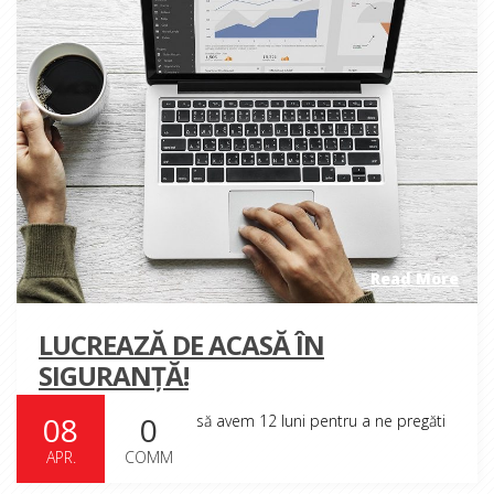
Read More
LUCREAZĂ DE ACASĂ ÎN
SIGURANȚĂ!
08
0
Ne-ar fi plăcut tuturor să avem 12 luni pentru a ne pregăti
pentru lucrul...
APR.
COMM