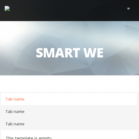
≡
SMART WE
Tab name
Tab name
Tab name
This template is empty