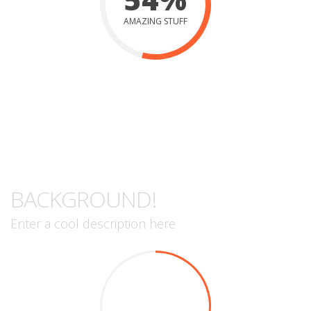
AMAZING STUFF
AND ON ANOTHER
BACKGROUND!
Enter a cool description here
55%