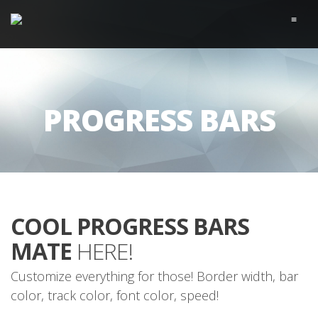
≡
PROGRESS BARS
COOL PROGRESS BARS
MATE
HERE!
Customize everything for those! Border width, bar
color, track color, font color, speed!