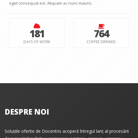
eget consequat est. Aliquam ac nunc mauris.
181
764
DAYS OF WORK
COFFEE DRINKED
DESPRE NOI
Soluțiile oferite de Docentris acoperă întregul lanț al procesării