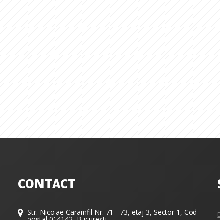
CONTACT
Str. Nicolae Caramfil Nr. 71 - 73, etaj 3, Sector 1, Cod
poștal 014142, București