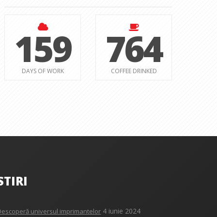
159
764
DAYS OF WORK
COFFEE DRINKED
STIRI
4 iunie 2024
Descoperă universul imprimantelor