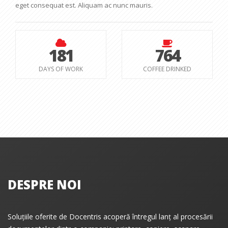
eget consequat est. Aliquam ac nunc mauris.
181
764
DAYS OF WORK
COFFEE DRINKED
DESPRE NOI
Soluțiile oferite de Docentris acoperă întregul lanț al procesării