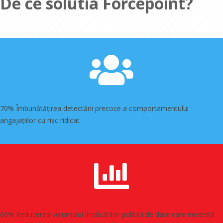
De ce solutia Forcepoint?
70% Îmbunătățirea detectării precoce a comportamentului
angajațiilor cu risc ridicat
60% Reducerea volumului încălcărilor politicii de date care necesită