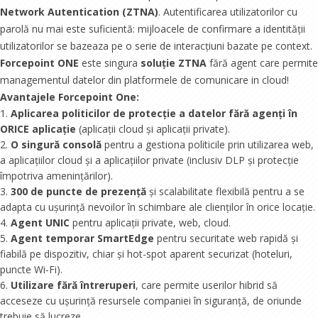
Network Autentication (ZTNA)
. Autentificarea utilizatorilor cu
parolă nu mai este suficientă: mijloacele de confirmare a identității
utilizatorilor se bazeaza pe o serie de interacțiuni bazate pe context.
Forcepoint ONE
este singura
soluție ZTNA
fără agent care permite
managementul datelor din platformele de comunicare in cloud!
Avantajele Forcepoint One:
Aplicarea politicilor de protecție a datelor fără agenți în
ORICE aplicație
(aplicații cloud și aplicații private).
O singură consolă
pentru a gestiona politicile prin utilizarea web,
a aplicațiilor cloud și a aplicațiilor private (inclusiv DLP și protecție
împotriva amenințărilor).
300 de puncte de prezență
și scalabilitate flexibilă pentru a se
adapta cu ușurință nevoilor în schimbare ale clienților în orice locație.
Agent UNIC
pentru aplicații private, web, cloud.
Agent temporar SmartEdge
pentru securitate web rapidă și
fiabilă pe dispozitiv, chiar și hot-spot aparent securizat (hoteluri,
puncte Wi-Fi).
Utilizare fără întreruperi
, care permite userilor hibrid să
acceseze cu ușurință resursele companiei în siguranță, de oriunde
trebuie să lucreze.