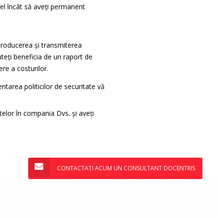
el încât să aveți permanent
producerea şi transmiterea
eți beneficia de un raport de
ere a costurilor.
ntarea politicilor de securitate vă
telor în compania Dvs. și aveți
CONTACTAȚI ACUM UN CONSULTANT DOCENTRIS