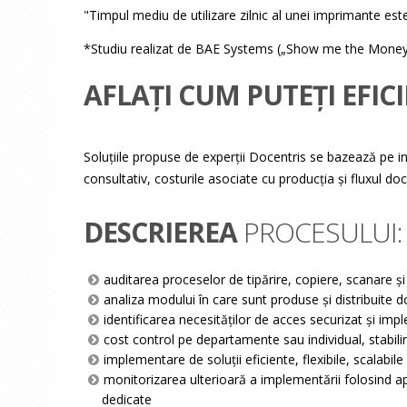
"Timpul mediu de utilizare zilnic al unei imprimante e
*Studiu realizat de BAE Systems („Show me the Mone
AFLAȚI CUM PUTEȚI EFIC
Soluțiile propuse de experții Docentris se bazează pe i
consultativ, costurile asociate cu producția și fluxul do
DESCRIEREA
PROCESULUI:
auditarea proceselor de tipărire, copiere, scanare 
analiza modului în care sunt produse şi distribuite
identificarea necesităţilor de acces securizat și imp
cost control pe departamente sau individual, stabilire
implementare de soluții eficiente, flexibile, scalabile
monitorizarea ulterioară a implementării folosind apl
dedicate