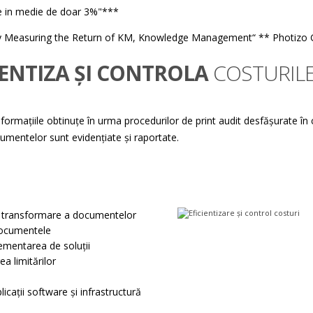
ste in medie de doar 3%"***
y Measuring the Return of KM, Knowledge Management“ ** Photizo 
IENTIZA ȘI CONTROLA
COSTURILE
nformațiile obtinuțe în urma procedurilor de print audit desfășurate în
cumentelor sunt evidențiate și raportate.
şi transformare a documentelor
 documentele
lementarea de soluții
a limitărilor
icații software și infrastructură