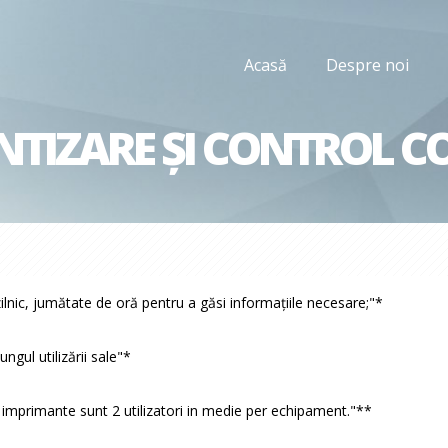
Acasă
Despre noi
ENTIZARE ȘI CONTROL C
lnic, jumătate de oră pentru a găsi informaţiile necesare;"*
gul utilizării sale"*
 imprimante sunt 2 utilizatori in medie per echipament."**