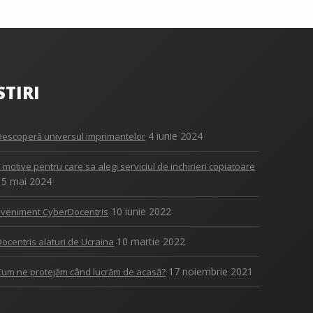
STIRI
4 iunie 2024
Descoperă universul imprimantelor
5 motive pentru care sa alegi serviciul de inchirieri copiatoare
15 mai 2024
10 iunie 2022
Eveniment CyberDocentris
10 martie 2022
Docentris alaturi de Ucraina
17 noiembrie 2021
Cum ne protejăm când lucrăm de acasă?